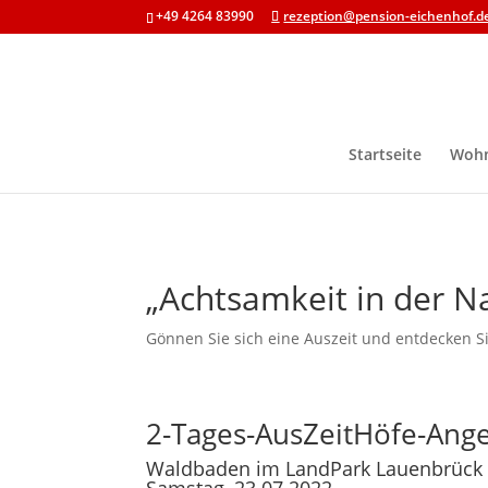
+49 4264 83990
rezeption@pension-eichenhof.d
Startseite
Woh
„Achtsamkeit in der N
Gönnen Sie sich eine Auszeit und entdecken S
2-Tages-AusZeitHöfe-Ang
Waldbaden im LandPark Lauenbrück 