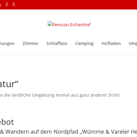
e
nungen
Zimmer
Schlaffass
Camping
Hofladen
Um
atur“
ie die ländliche Umgebung einmal aus ganz anderer Sicht!
ebot
& Wandern auf dem Nordpfad „Wümme & Vareler Heid