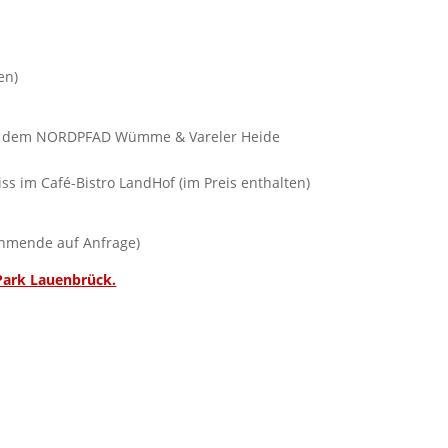
en)
uf dem NORDPFAD Wümme & Vareler Heide
s im Café-Bistro LandHof (im Preis enthalten)
ehmende auf Anfrage)
Park Lauenbrück.